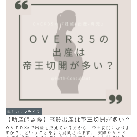
楽しいママライフ
【助産師監修】高齢出産は帝王切開が多い？
ＯＶＥＲ35で出産を控えている方から「帝王切開になりま
すか？」ということをよく質問されます。 実際ＯＶＥＲ