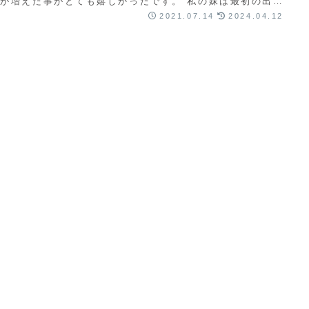
が増えた事がとても嬉しかったです。 私の妹は最初の出産
も安産でした。２年前私も家族として病院に...
2021.07.14
2024.04.12