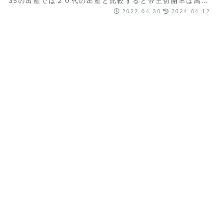
35の出産では２０代の出産と比較すると帝王切開率は高く
なります。 しかしＯＶＥＲ３５の方全員が...
2022.04.30
2024.04.12