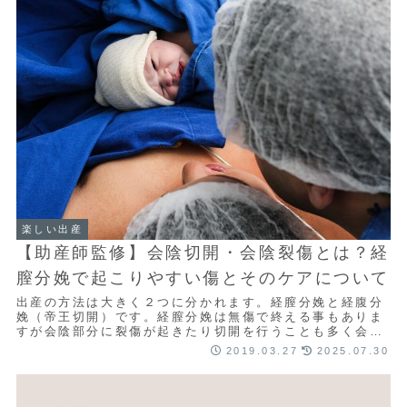
楽しい出産
【助産師監修】会陰切開・会陰裂傷とは？経
膣分娩で起こりやすい傷とそのケアについて
出産の方法は大きく２つに分かれます。経膣分娩と経腹分
娩（帝王切開）です。経膣分娩は無傷で終える事もありま
すが会陰部分に裂傷が起きたり切開を行うことも多く会陰
部の傷が出来る方も少なくありません。帝王切開...
2019.03.27
2025.07.30