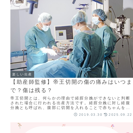
楽しい出産
【助産師監修】帝王切開の傷の痛みはいつま
で？傷は残る？
帝王切開とは、何らかの理由で経腟分娩ができないと判断
された場合に行われる出産方法です。経腟分娩に対し経腹
分娩とも呼ばれ、腹部に切開を入れることで赤ちゃんを娩
出させる方法です。帝王切開の名前の由来は、古...
2019.03.30
2025.09.22