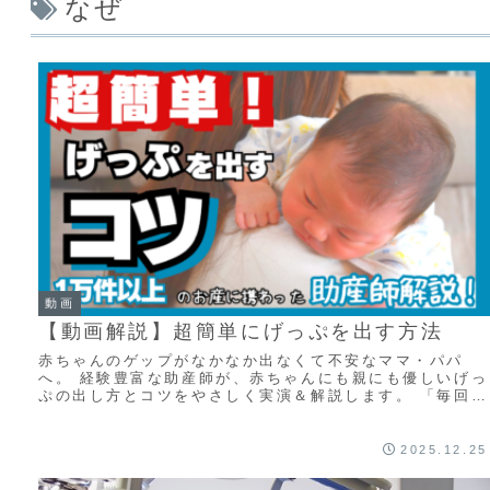
なぜ
動画
【動画解説】超簡単にげっぷを出す方法
赤ちゃんのゲップがなかなか出なくて不安なママ・パパ
へ。 経験豊富な助産師が、赤ちゃんにも親にも優しいげっ
ぷの出し方とコツをやさしく実演＆解説します。 「毎回げ
っぷが出なくて心配…」 「なんでげっぷを出...
2025.12.25