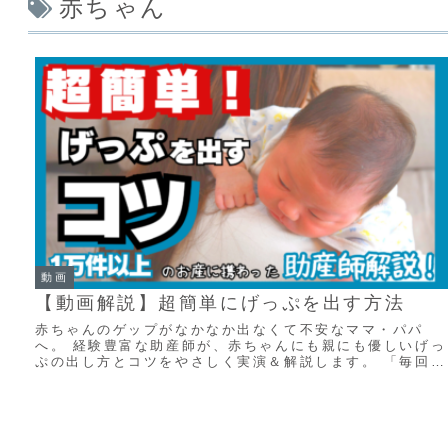
赤ちゃん
動画
【動画解説】超簡単にげっぷを出す方法
赤ちゃんのゲップがなかなか出なくて不安なママ・パパ
へ。 経験豊富な助産師が、赤ちゃんにも親にも優しいげっ
ぷの出し方とコツをやさしく実演＆解説します。 「毎回げ
っぷが出なくて心配…」 「なんでげっぷを出...