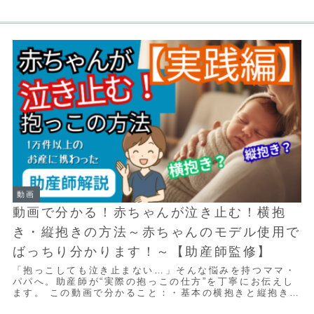
動画
動画で分かる！赤ちゃんが泣き止む！横抱
き・縦抱きの方法～赤ちゃんのモデル使用で
ばっちり分かります！～【助産師監修】
「抱っこしても泣き止まない…」そんな悩みを持つママ・
パパへ。助産師が“実際の抱っこの仕方”を丁寧にお伝えし
ます。 この動画で分かること：・基本の横抱きと縦抱きの
違い・泣き止まない時に試したい「5分間歩...