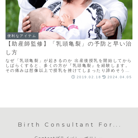
便利なアイテム
【助産師監修】「乳頭亀裂」の予防と早い治
し方
なぜ「乳頭亀裂」が起きるのか 出産後授乳を開始してから
しばらくすると、多くの方が『乳頭亀裂』を経験します。
その痛みは想像以上で授乳を挫けてしまったり諦めそうに
なる人もいらっしゃいます。 なぜ起こるので...
2019.02.18
2024.04.05
Birth Consultant For...