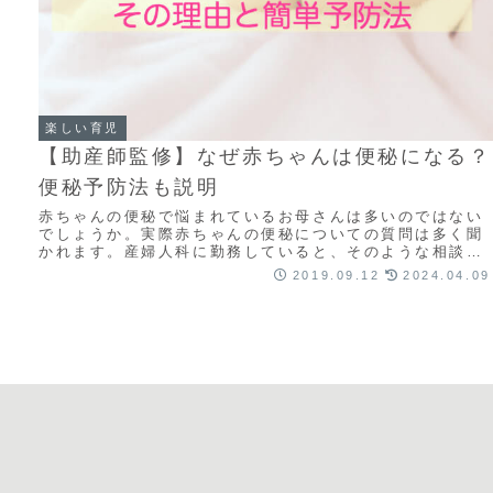
楽しい育児
【助産師監修】なぜ赤ちゃんは便秘になる？
便秘予防法も説明
赤ちゃんの便秘で悩まれているお母さんは多いのではない
でしょうか。実際赤ちゃんの便秘についての質問は多く聞
かれます。産婦人科に勤務していると、そのような相談の
電話を受けるのです。産まれて間もない新生児期...
2019.09.12
2024.04.09