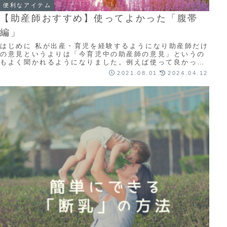
便利なアイテム
【助産師おすすめ】使ってよかった「腹帯
編」
はじめに 私が出産・育児を経験するようになり助産師だけ
の意見というよりは「今育児中の助産師の意見」というの
もよく聞かれるようになりました。例えば使って良かった
もの・悪かったもの同じ製品でもどう使うのが...
2021.08.01
2024.04.12