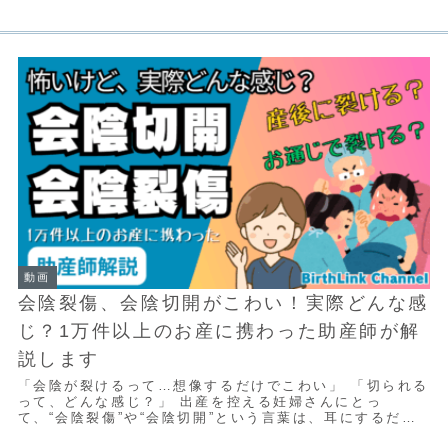
動画
会陰裂傷、会陰切開がこわい！実際どんな感
じ？1万件以上のお産に携わった助産師が解
説します
「会陰が裂けるって…想像するだけでこわい」 「切られる
って、どんな感じ？」 出産を控える妊婦さんにとっ
て、“会陰裂傷”や“会陰切開”という言葉は、耳にするだけ
で不安になるもの。 本動画では、1万件以上...