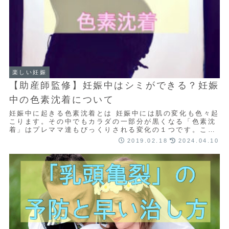
楽しい妊娠
【助産師監修】妊娠中はシミができる？妊娠
中の色素沈着について
妊娠中に起きる色素沈着とは 妊娠中には肌の変化も色々起
こります。その中でもカラダの一部分が黒くなる「色素沈
着」はプレママ達もびっくりされる変化の１つです。この
色素沈着、どういう所に起こるのかというと、...
2019.02.18
2024.04.10