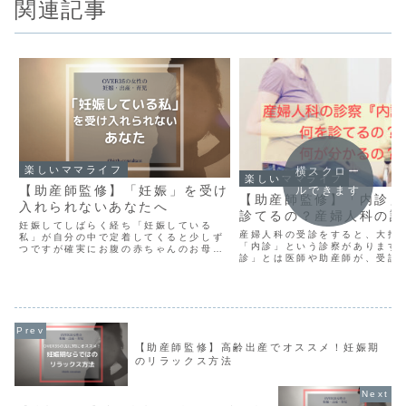
関連記事
楽しいママライフ
横スクロー
楽しいママライフ
【助産師監修】「妊娠」を受け
ルできます
【助産師監修】「内診」
入れられないあなたへ
診てるの？産婦人科の診
妊娠してしばらく経ち「妊娠している
産婦人科の受診をすると、大抵
私」が自分の中で定着してくると少しず
「内診」という診察があります
つですが確実にお腹の赤ちゃんのお母さ
診」とは医師や助産師が、受診
んとして「こころ」と「からだ」の準備
中に指を入れて診る診察のこと
ができていきます。 そういう毎日の積み
のような内診台という診察台に
重ねでお産も身近に感じられ自然にお産
を広げて受ける診察です。 主に
と向き合えるようになり出...
2本（必要時には3本以上）...
【助産師監修】高齢出産でオススメ！妊娠期
のリラックス方法