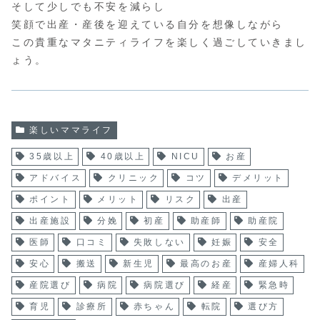
そして少しでも不安を減らし
笑顔で出産・産後を迎えている自分を想像しながら
この貴重なマタニティライフを楽しく過ごしていきまし
ょう。
楽しいママライフ
35歳以上
40歳以上
NICU
お産
アドバイス
クリニック
コツ
デメリット
ポイント
メリット
リスク
出産
出産施設
分娩
初産
助産師
助産院
医師
口コミ
失敗しない
妊娠
安全
安心
搬送
新生児
最高のお産
産婦人科
産院選び
病院
病院選び
経産
緊急時
育児
診療所
赤ちゃん
転院
選び方