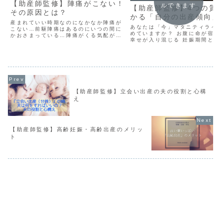
【助産師監修】陣痛がこない！
ルできます
【助産師監修】4つの質
その原因とは？
かる「自分の出産傾向」
産まれていい時期なのになかなか陣痛が
あなたは「今」マタニティライ
こない…前駆陣痛はあるのにいつの間に
めていますか？ お腹に命が宿っ
かおさまっている…陣痛がくる気配が全
幸せが入り混じる 妊娠期間とは
くない…特に予定日を過ぎてるにもかか
言えない感情や体調の起伏を体
わらずなかなか陣痛の気配がしない方は
期でもあります。 妊娠期はまさ
「本当に陣痛が起こるのか」と本人のみ
ころ」と「からだ」のバランス
ならず家族も心配されます...
が難しい時期です。...
【助産師監修】立会い出産の夫の役割と心構
え
【助産師監修】高齢妊娠・高齢出産のメリッ
ト