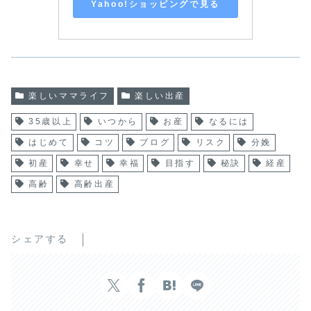
Yahoo!ショッピングで見る
楽しいママライフ
楽しい出産
35歳以上
いつから
お産
なるには
はじめて
コツ
ブログ
リスク
分娩
初産
幸せ
幸福
目指す
秘訣
経産
高齢
高齢出産
シェアする