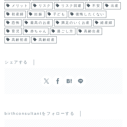
メリット
リスク
リスク回避
不安
出産
初産婦
妊娠
子ども
後悔したくない
恐怖
最高のお産
満足のいくお産
経産婦
育児
赤ちゃん
過ごし方
高齢出産
高齢初産
高齢経産
シェアする
birthconsultantをフォローする