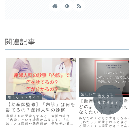
関連記事
楽しいママライフ
横スクロー
楽しいママライフ
【助産師監修】「お産の
ルできます
【助産師監修】「内診」は何を
どのような言葉で伝える
診てるの？産婦人科の診察
なりたいですか
産婦人科の受診をすると、大抵の場合
あなたの子どもが大きくなると
「内診」という診察があります。「内
（わたし）が産まれるときどう
診」とは医師や助産師が、受診者の膣の
と聞いてくる場面がきっとある
中に指を入れて診る診察のことで、下図
う。 そのときあなたはどういう
のような内診台という診察台に乗り、股
える母親になっていたいですか？