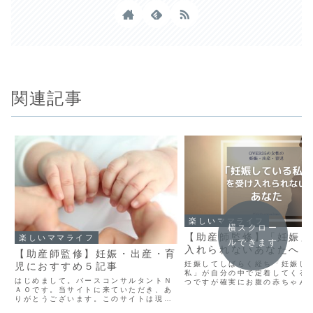
関連記事
楽しいママライフ
横スクロー
【助産師監修】「妊娠」
楽しいママライフ
ルできます
入れられないあなたへ
【助産師監修】妊娠・出産・育
妊娠してしばらく経ち「妊娠し
児におすすめ５記事
私」が自分の中で定着してくる
はじめまして。バースコンサルタントＮ
つですが確実にお腹の赤ちゃん
ＡＯです。当サイトに来ていただき、あ
んとして「こころ」と「からだ
りがとうございます。このサイトは現役
ができていきます。 そういう毎
助産師かつ育児奮闘中でもある私が今ま
重ねでお産も身近に感じられ自