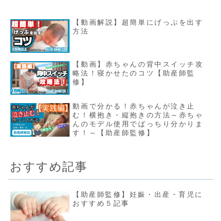
【動画解説】超簡単にげっぷを出す
方法
【動画】赤ちゃんの背中スイッチ攻
略法！寝かせたのコツ【助産師監
修】
動画で分かる！赤ちゃんが泣き止
む！横抱き・縦抱きの方法～赤ちゃ
んのモデル使用でばっちり分かりま
す！～【助産師監修】
おすすめ記事
【助産師監修】妊娠・出産・育児に
おすすめ５記事