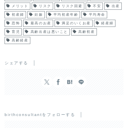
メリット
リスク
リスク回避
不安
出産
初産婦
妊娠
平均初産年齢
平均寿命
恐怖
最高のお産
満足のいくお産
経産婦
育児
高齢出産は悪いこと
高齢初産
高齢経産
シェアする
birthconsultantをフォローする