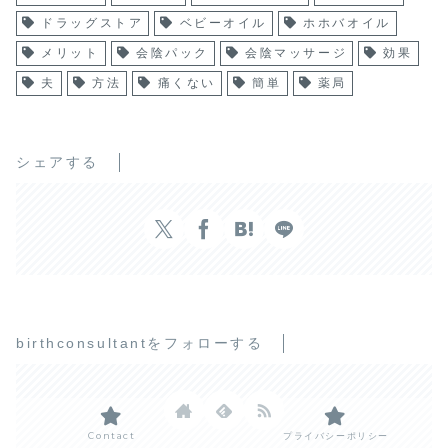
ドラッグストア
ベビーオイル
ホホバオイル
メリット
会陰パック
会陰マッサージ
効果
夫
方法
痛くない
簡単
薬局
シェアする
birthconsultantをフォローする
Contact
プライバシーポリシー