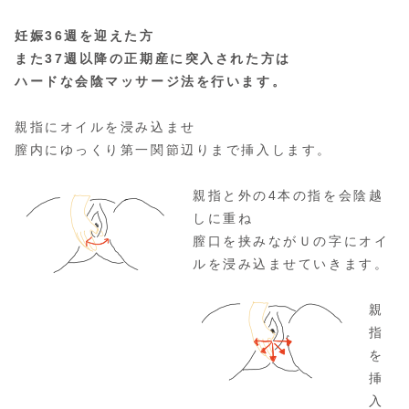
妊娠36週を迎えた方
また37週以降の正期産に突入された方は
ハードな会陰マッサージ法を行います。
親指にオイルを浸み込ませ
膣内にゆっくり第一関節辺りまで挿入します。
親指と外の4本の指を会陰越
しに重ね
膣口を挟みながＵの字にオイ
ルを浸み込ませていきます。
親
指
を
挿
入