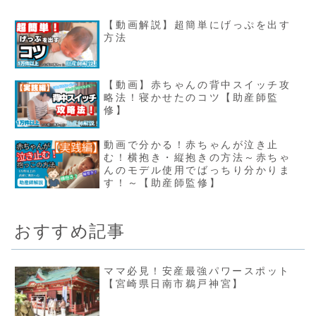
【動画解説】超簡単にげっぷを出す
方法
【動画】赤ちゃんの背中スイッチ攻
略法！寝かせたのコツ【助産師監
修】
動画で分かる！赤ちゃんが泣き止
む！横抱き・縦抱きの方法～赤ちゃ
んのモデル使用でばっちり分かりま
す！～【助産師監修】
おすすめ記事
ママ必見！安産最強パワースポット
【宮崎県日南市鵜戸神宮】