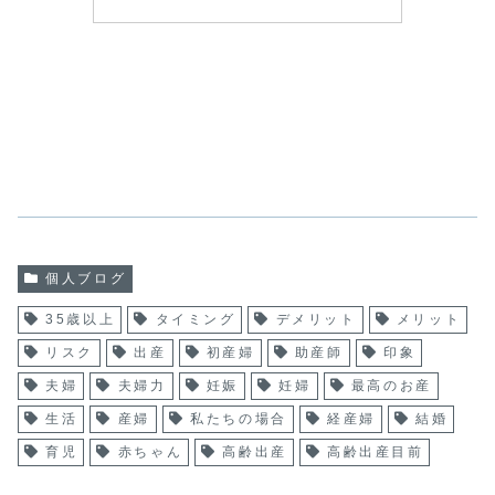
個人ブログ
35歳以上
タイミング
デメリット
メリット
リスク
出産
初産婦
助産師
印象
夫婦
夫婦力
妊娠
妊婦
最高のお産
生活
産婦
私たちの場合
経産婦
結婚
育児
赤ちゃん
高齢出産
高齢出産目前