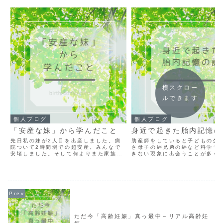
横スクロー
ルできます
個人ブログ
個人ブログ
「安産な妹」から学んだこと
身近で起きた胎内記憶の
先日私の妹が2人目を出産しました。病
助産師をしていると子どもの生
院ついて2時間弱での超安産。みんなで
さ母子の絆兄弟の絆など科学で
安堵しました。そして何よりまた家族が
きない現象に出会うことが多く
増えた事がとても嬉しかったです。 私の
す。 その中でも『胎内記憶』は
妹は最初の出産も安産でした。２年前私
でもよく聞く不思議な現象です。
も家族として病院に付き添うことができ
ん達から上の子が話してくれた
ました。私は助産師であ...
の話を聞くことも多くそ...
ただ今「高齢妊娠」真っ最中～リアル高齢妊