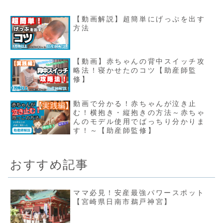
【動画解説】超簡単にげっぷを出す
方法
【動画】赤ちゃんの背中スイッチ攻
略法！寝かせたのコツ【助産師監
修】
動画で分かる！赤ちゃんが泣き止
む！横抱き・縦抱きの方法～赤ちゃ
んのモデル使用でばっちり分かりま
す！～【助産師監修】
おすすめ記事
ママ必見！安産最強パワースポット
【宮崎県日南市鵜戸神宮】