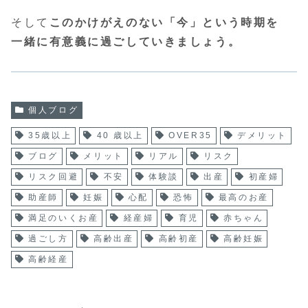
そして
このかけがえのない「今」という時期を
一緒に有意義に過ごしていきましょう。
個人ブログ
35歳以上
40 歳以上
OVER35
デメリット
ブログ
メリット
リアル
リスク
リスク回避
不安
体験談
出産
初産婦
助産師
妊娠
心配
恐怖
最高のお産
満足のいくお産
経産婦
育児
赤ちゃん
過ごし方
高齢出産
高齢初産
高齢妊娠
高齢経産