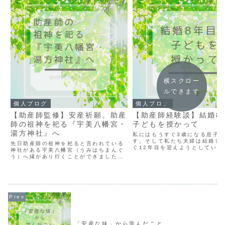
横スクロー
ルできます
個人ブログ
個人ブログ
【助産師監修】安産祈願。助産
【助産師経験談】結婚8
師の祖神を祀る『宇美八幡宮・
子どもを授かって
湯方神社』へ
私にはもうすぐ3歳になる息子
す。そして私たち夫婦は結婚し
先日助産師の祖神を祀ると言われている
ぐ12年目を迎えようとしていま
神社がある宇美八幡宮（うみはちまんぐ
子が我が家にきてくれたのは結
う）へ縁があり行くことができました。
年もしてからでした。 結婚した
この神社は神仰天皇が第15第応神天皇
互い20代半ばということもあり
（慶神天皇）を出産した聖地4世紀ぐら
人は子ども産めたら...
いの話だということでなんとも歴史のあ
る神社です。 そのため...
「安産な妹」から学んだこと