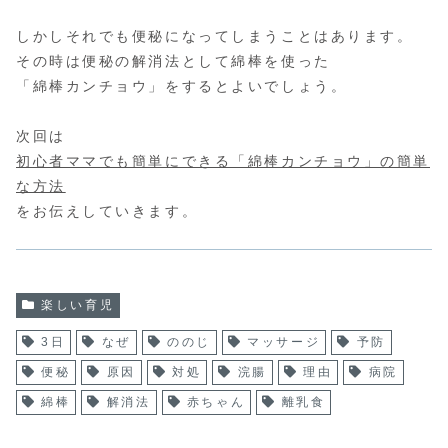
しかしそれでも便秘になってしまうことはあります。
その時は便秘の解消法として綿棒を使った
「綿棒カンチョウ」をするとよいでしょう。
次回は
初心者ママでも簡単にできる「綿棒カンチョウ」の簡単
な方法
をお伝えしていきます。
楽しい育児
3日
なぜ
ののじ
マッサージ
予防
便秘
原因
対処
浣腸
理由
病院
綿棒
解消法
赤ちゃん
離乳食