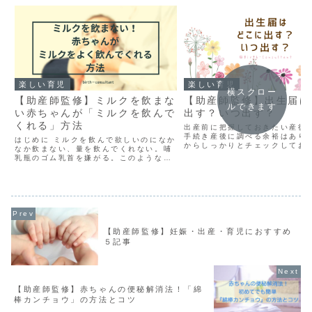
楽しい育児
楽しい育児
横スクロー
【助産師監修】出生届は
【助産師監修】ミルクを飲まな
ルできます
出す？いつ出す？
い赤ちゃんが「ミルクを飲んで
くれる」方法
出産前に把握しておきたい産後
手続き産後に調べる余裕はあり
はじめに ミルクを飲んで欲しいのになか
からしっかりとチェックしてお
なか飲まない、量を飲んでくれない。哺
う！ その中でも最も重要な手続
乳瓶のゴム乳首を嫌がる。このような相
届の提出です。 出生届はどこで
談をたくさん伺います。その原因はお子
かはこちらを参考にされてくだ
さんの特徴や環境によって様々です。 赤
【出生届はどこでもらう...
ちゃんが早産で産まれた場合や新生児
（産まれて1ヶ月未満）...
【助産師監修】妊娠・出産・育児におすすめ
５記事
【助産師監修】赤ちゃんの便秘解消法！「綿
棒カンチョウ」の方法とコツ