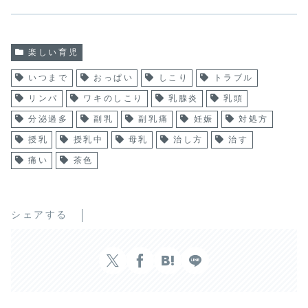
楽しい育児
いつまで
おっぱい
しこり
トラブル
リンパ
ワキのしこり
乳腺炎
乳頭
分泌過多
副乳
副乳痛
妊娠
対処方
授乳
授乳中
母乳
治し方
治す
痛い
茶色
シェアする