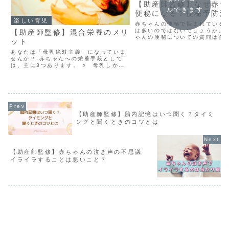
【助産師監修】なぜ赤ち
ルできます
便秘になる？便秘予防法
楽しい育児
赤ちゃんの便秘で悩まれている
は多いのではないでしょうか。
【助産師監修】混合栄養のメリ
ゃんの便秘についての質問は多
ット
ます。産婦人科に勤務している
ような相談の電話を受けるので
あなたは「母乳絶対主義」になっていま
れて間もない新生児期の便秘や
せんか？ 赤ちゃんへの栄養手段として
始まってからの便秘その子...
は、主に3つあります。 ○ 母乳しかあ
げない完全母乳（完母）○ ミルクしか
あげない完全ミルク（完ミ）○ 母乳と
ミルクどちらもあげる混合栄養（混合）
これらの栄養方法、そ...
【助産師監修】胎内記憶はいつ聞く？タイミ
ングと聞くときのコツとは
【助産師監修】赤ちゃんの泣き声の不思議
イライラすることは悪いこと？