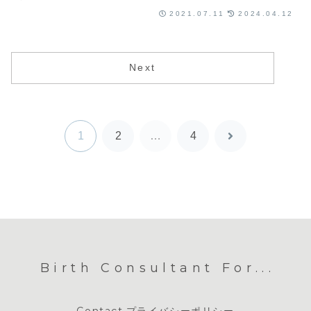
2021.07.11
2024.04.12
Next
1
2
…
4
次
へ
Birth Consultant For...