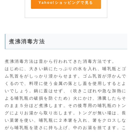
Yahoo!ショッピングで見る
煮沸消毒方法
煮沸消毒方法は昔から行われてきた消毒方法です。
はじめに、大きい鍋にたっぷりの水を入れ、哺乳瓶とゴ
ム乳首をがしっかり浸からせます。ゴム乳首が浮かんで
くるので、料理に使う金属の落とし蓋を使用しするとよ
いでしょう。鍋に蓋はせず、（吹きこぼれや急な加熱に
よる哺乳瓶の破損を防ぐため）火にかけ、沸騰したらそ
のまま５分ほど煮沸します。その後専用の哺乳瓶のトン
グによりお湯から取り出します。トングが無い場は、長
い菜箸を使い、哺乳瓶に２本箸を入れ、箸をクロスしな
がら哺乳瓶を逆さに持ち上げ、中のお湯を捨てます。こ