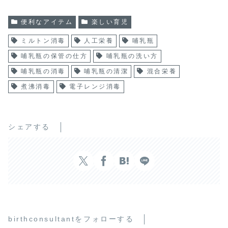
便利なアイテム
楽しい育児
ミルトン消毒
人工栄養
哺乳瓶
哺乳瓶の保管の仕方
哺乳瓶の洗い方
哺乳瓶の消毒
哺乳瓶の清潔
混合栄養
煮沸消毒
電子レンジ消毒
シェアする
birthconsultantをフォローする