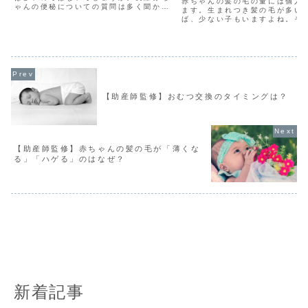
赤ちゃんの髪の毛の量には個人
ゃんの便秘についての質問は多く聞かれ
ます。生まれつき髪の毛が多い
ます。産婦人科に勤務していると、その
ば、少ない子もいますよね。そ
ような相談の電話を受けるのです。産ま
子に関係しており、両親の赤ち
れて間もない新生児期の便秘や離乳食が
代の髪の毛の量に左右されます
始まってからの便秘その子...
一説では切迫早産予防の薬を摂
治療）している方の赤ちゃ...
【助産師監修】おむつ交換のタイミングは？
【助産師監修】赤ちゃんの髪の毛が「薄くな
る」「ハゲる」のはなぜ？
新着記事