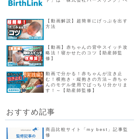
ト」は「株式会社バースリンク」へ
【動画解説】超簡単にげっぷを出す
方法
【動画】赤ちゃんの背中スイッチ攻
略法！寝かせたのコツ【助産師監
修】
動画で分かる！赤ちゃんが泣き止
む！横抱き・縦抱きの方法～赤ちゃ
んのモデル使用でばっちり分かりま
す！～【助産師監修】
おすすめ記事
商品比較サイト「my best」記事監
修