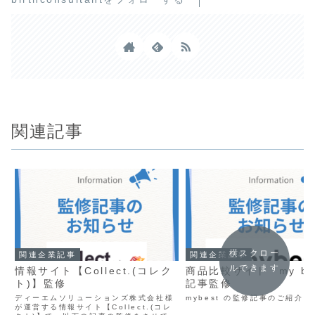
関連記事
横スクロー
関連企業記事
関連企業記事
ルできます
情報サイト【Collect.(コレク
商品比較サイト「my be
ト)】監修
記事監修
ディーエムソリューションズ株式会社様
mybest の監修記事のご紹介
が運営する情報サイト【Collect.(コレ